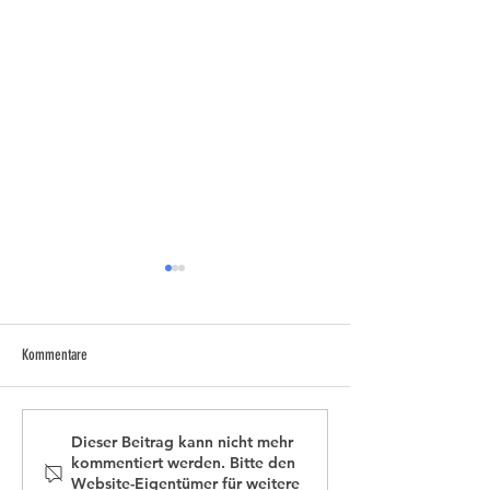
Kommentare
Kitzretter auf Abwegen
Rehkitzkalender ab sofort bestellbar
Dieser Beitrag kann nicht mehr
kommentiert werden. Bitte den
Website-Eigentümer für weitere