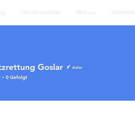
ung
Infos für Landwirte
Über uns
Unterstütz
tzrettung Goslar
Autor
r
0
Gefolgt