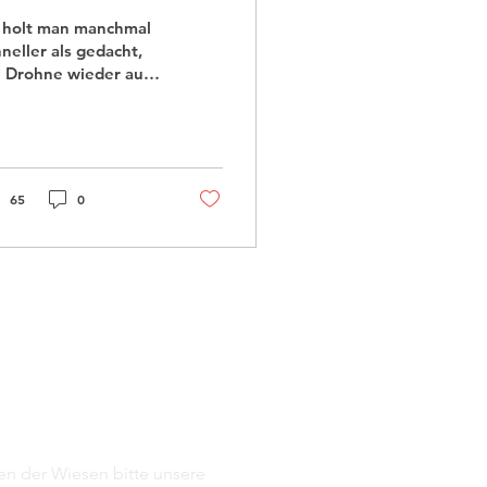
 holt man manchmal
neller als gedacht,
e Drohne wieder aus
m Schrank! Gestern
end waren wir mit 4
ohnen rund um
rnhausen...
65
0
n der Wiesen bitte unsere