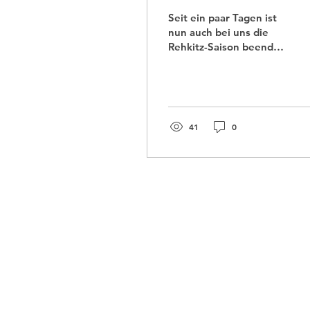
Seit ein paar Tagen ist
nun auch bei uns die
Rehkitz-Saison beendet.
Es liegen aufregende
Wochen hinter uns. Seit
Anfang Mai waren wir...
41
0
Kontakt
Spitalstraße 1a