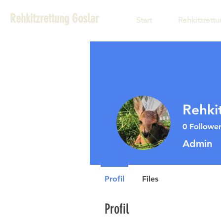
Rehkitzrettung Goslar
Start
Rehkitzrett
Rehki
0
Followe
Admin
Profil
Files
Profil