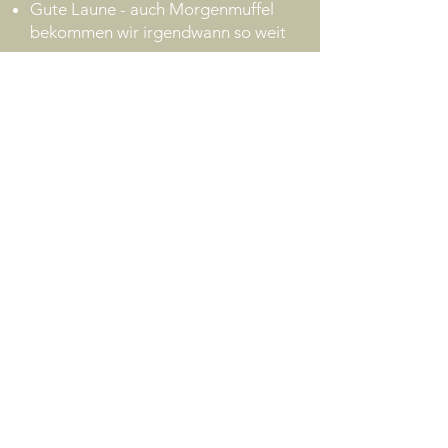
Gute Laune - auch Morgenmuffel
bekommen wir irgendwann so weit
Ihr solltet mobil sein
Kontakt
Spitalstraße 1a
38640 Goslar