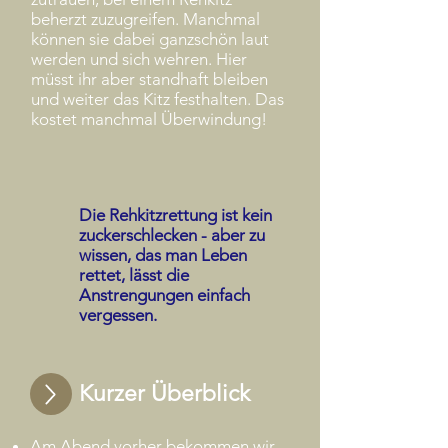
beherzt zuzugreifen. Manchmal
können sie dabei ganzschön laut
werden und sich wehren. Hier
müsst ihr aber standhaft bleiben
und weiter das Kitz festhalten. Das
kostet manchmal Überwindung!
Die Rehkitzrettung ist kein
zuckerschlecken - aber zu
wissen, das man Leben
rettet, lässt die
Anstrengungen einfach
vergessen.
Kurzer Überblick
Am Abend vorher bekommen wir