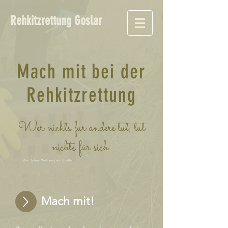
Rehkitzrettung Goslar
Mach mit bei der
Rehkitzrettung
Wer nichts für andere tut, tut
nichts für sich.
Zitat: Johann Wolfgang von Goethe
Mach mit!